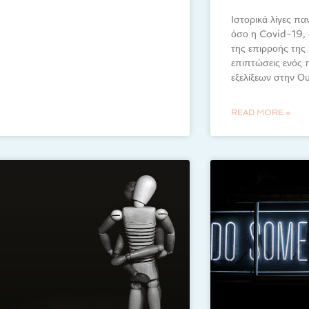
Ιστορικά λίγες πα
όσο η Covid-19, 
της επιρροής της ε
επιπτώσεις ενός 
εξελίξεων στην Ο
READ MORE »