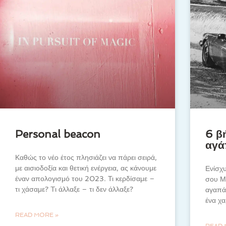
Personal beacon
6 β
αγά
Καθώς το νέο έτος πλησιάζει να πάρει σειρά,
με αισιοδοξία και θετική ενέργεια, ας κάνουμε
Ενίσχ
έναν απολογισμό του 2023. Τι κερδίσαμε –
σου Μ
τι χάσαμε? Tι άλλαξε – τι δεν άλλαξε?
αγαπάς
ένα χα
READ MORE »
READ 