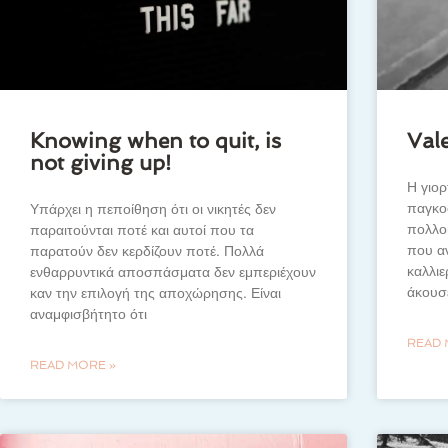
Knowing when to quit, is
Val
not giving up!
Η γιορ
παγκο
Υπάρχει η πεποίθηση ότι οι νικητές δεν
πολλοί
παραιτούνται ποτέ και αυτοί που τα
που αν
παρατούν δεν κερδίζουν ποτέ. Πολλά
καλλιε
ενθαρρυντικά αποσπάσματα δεν εμπεριέχουν
άκουσ
καν την επιλογή της αποχώρησης. Είναι
αναμφισβήτητο ότι
READ 
READ MORE »