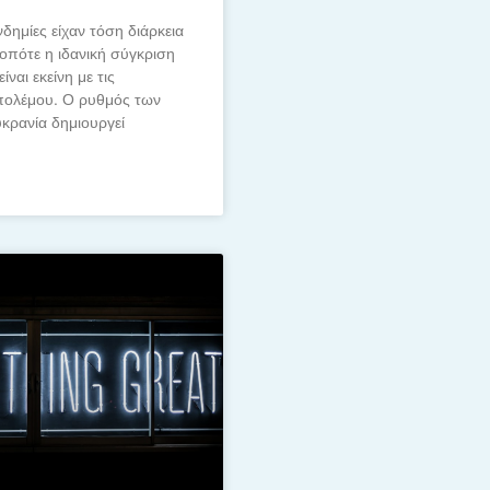
νδημίες είχαν τόση διάρκεια
οπότε η ιδανική σύγκριση
ίναι εκείνη με τις
πολέμου. Ο ρυθμός των
υκρανία δημιουργεί