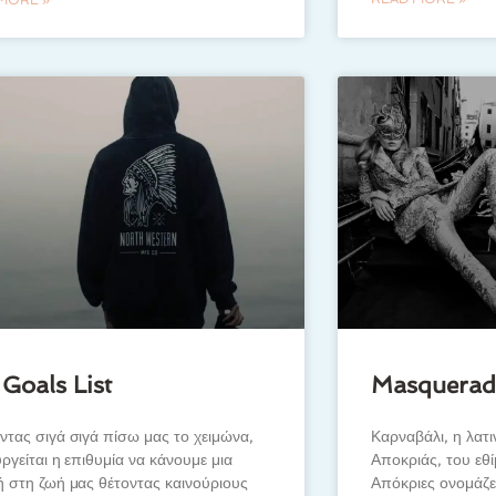
 Goals List
Masquerad
τας σιγά σιγά πίσω μας το χειμώνα,
Καρναβάλι, η λατι
ργείται η επιθυμία να κάνουμε μια
Αποκριάς, του εθ
 στη ζωή μας θέτοντας καινούριους
Απόκριες ονομάζε