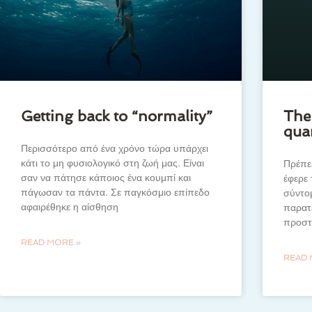
Getting back to “normality”
The
qua
Περισσότερο από ένα χρόνο τώρα υπάρχει
κάτι το μη φυσιολογικό στη ζωή μας. Είναι
Πρέπε
σαν να πάτησε κάποιος ένα κουμπί και
έφερε
πάγωσαν τα πάντα. Σε παγκόσμιο επίπεδο
σύντομ
αφαιρέθηκε η αίσθηση
παρατ
προστ
READ MORE »
READ 