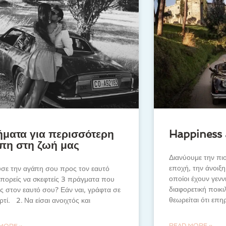
ήματα για περισσότερη
Happiness
πη στη ζωή μας
Διανύουμε την πι
εποχή, την άνοιξη
υσε την αγάπη σου προς τον εαυτό
οποίοι έχουν γενν
πορείς να σκεφτείς 3 πράγματα που
διαφορετική ποικ
 στον εαυτό σου? Εάν ναι, γράφτα σε
θεωρείται ότι επη
ρτί. 2. Να είσαι ανοιχτός και
READ MORE »
MORE »