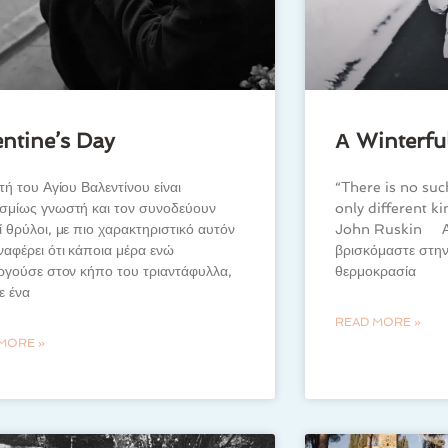
entine’s Day
Α Winterful
τή του Αγίου Βαλεντίνου είναι
“There is no suc
σμίως γνωστή και τον συνοδεύουν
only different k
 θρύλοι, με πιο χαρακτηριστικό αυτόν
John Ruskin Αυτ
αφέρει ότι κάποια μέρα ενώ
βρισκόμαστε στην
ργούσε στον κήπο του τριαντάφυλλα,
θερμοκρασία
ε ένα
READ MORE »
MORE »