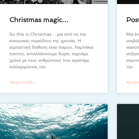
Christmas magic…
Pos
So this is Christmas… μια από τις πιο
Μια έν
κοινωνικές περιόδους της χρονιάς. Η
ανεβάζ
εορταστική διάθεση είναι παρών. Λαμπάκια
ικανοπ
παντού, ανταλλάσσουμε δώρα, περνάμε
αύξησ
χρόνο με τους ανθρώπους που αγαπάμε
σεροτο
καλλιεργώντας την
την
READ MORE »
READ 