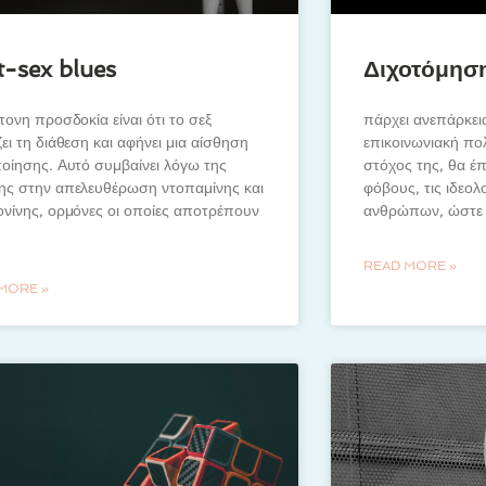
t-sex blues
Διχοτόμηση
τονη προσδοκία είναι ότι το σεξ
πάρχει ανεπάρκε
ει τη διάθεση και αφήνει μια αίσθηση
επικοινωνιακή πολ
οίησης. Αυτό συμβαίνει λόγω της
στόχος της, θα έπ
ης στην απελευθέρωση ντοπαμίνης και
φόβους, τις ιδεολ
νίνης, ορμόνες οι οποίες αποτρέπουν
ανθρώπων, ώστε ν
READ MORE »
MORE »