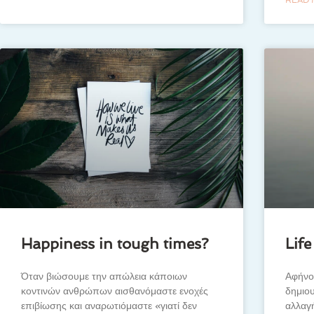
Happiness in tough times?
Life
Όταν βιώσουμε την απώλεια κάποιων
Αφήνον
κοντινών ανθρώπων αισθανόμαστε ενοχές
δημιου
επιβίωσης και αναρωτιόμαστε «γιατί δεν
αλλαγή