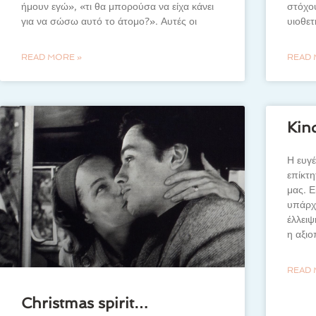
ήμουν εγώ», «τι θα μπορούσα να είχα κάνει
στόχου
για να σώσω αυτό το άτομο?». Αυτές οι
υιοθε
READ MORE »
READ 
Kind
Η ευγέ
επίκτ
μας. Ε
υπάρχ
έλλειψ
η αξιο
READ 
Christmas spirit…