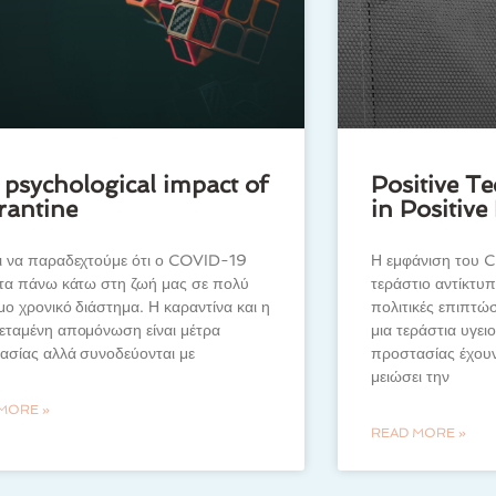
 psychological impact of
Positive Te
rantine
in Positiv
ι να παραδεχτούμε ότι ο COVID-19
Η εμφάνιση του 
 τα πάνω κάτω στη ζωή μας σε πολύ
τεράστιο αντίκτυπ
ο χρονικό διάστημα. Η καραντίνα και η
πολιτικές επιπτώσ
εταμένη απομόνωση είναι μέτρα
μια τεράστια υγει
ασίας αλλά συνοδεύονται με
προστασίας έχου
μειώσει την
MORE »
READ MORE »