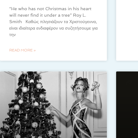
“He who has not Christmas in his heart
will never find it under a tree” Roy L.
Smith Καθώς πλησιάζουν τα Χριστούγεννα,
είναι ιδιαίτερα ενδιαφέρον να συζητήσουμε για
την
READ MORE »