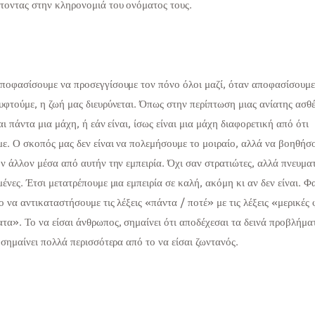
τοντας στην κληρονομιά του ονόματος τους.
ποφασίσουμε να προσεγγίσουμε τον πόνο όλοι μαζί, όταν αποφασίσουμε
υφτούμε, η ζωή μας διευρύνεται. Όπως στην περίπτωση μιας ανίατης ασθέ
αι πάντα μια μάχη, ή εάν είναι, ίσως είναι μια μάχη διαφορετική από ότι
με. Ο σκοπός μας δεν είναι να πολεμήσουμε το μοιραίο, αλλά να βοηθήσ
ον άλλον μέσα από αυτήν την εμπειρία. Όχι σαν στρατιώτες, αλλά πνευμα
μένες. Έτσι μετατρέπουμε μια εμπειρία σε καλή, ακόμη κι αν δεν είναι. Φ
ο να αντικαταστήσουμε τις λέξεις «πάντα / ποτέ» με τις λέξεις «μερικές 
τα». Το να είσαι άνθρωπος, σημαίνει ότι αποδέχεσαι τα δεινά προβλήμα
ς σημαίνει πολλά περισσότερα από το να είσαι ζωντανός.