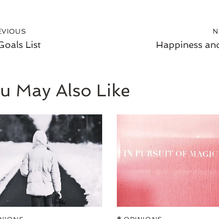
EVIOUS
N
Goals List
Happiness an
u May Also Like