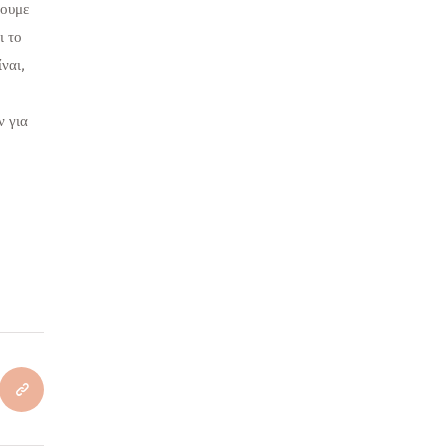
ρουμε
ι το
ίναι,
ν για