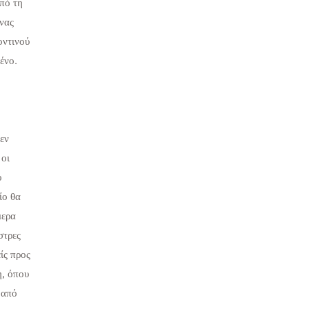
από τη
ένας
οντινού
ένο.
εν
 οι
ο
ίο θα
μερα
στρες
ίς προς
η, όπου
 από