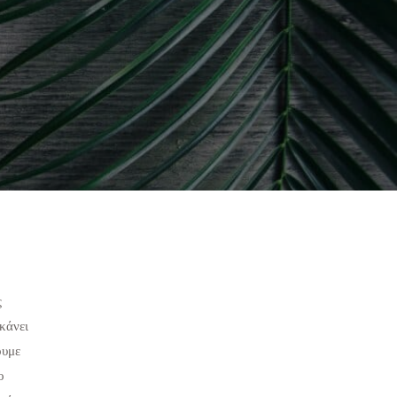
ς
κάνει
ουμε
ο