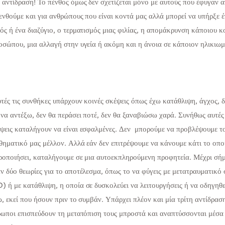
 αντίδραση! Το πένθος όμως δεν σχετίζεται μόνο με αυτούς που έφυγαν 
ενθούμε και για ανθρώπους που είναι κοντά μας αλλά μπορεί να υπήρξε 
ός ή ένα διαζύγιο, ο τερματισμός μιας φιλίας, η απομάκρυνση κάποιου κ
οσώπου, μια αλλαγή στην υγεία ή ακόμη και η άνοια σε κάποιον ηλικιωμ
τές τις συνθήκες υπάρχουν κοινές σκέψεις όπως έχω κατάθλιψη, άγχος, δ
να αντέξω, δεν θα περάσει ποτέ, δεν θα ξαναβιώσω χαρά. Συνήθως αυτές
ψεις καταλήγουν να είναι εσφαλμένες. Δεν μπορούμε να προβλέψουμε τ
θηματικό μας μέλλον. Αλλά εάν δεν επιτρέψουμε να κάνουμε κάτι το οπο
ροποιήσει, καταλήγουμε σε μια αυτοεκπληρούμενη προφητεία. Μέχρι σή
ν δύο θεωρίες για το αποτέλεσμα, όπως το να φύγεις με μετατραυματικό 
 ή με κατάθλιψη, η οποία σε δυσκολεύει να λειτουργήσεις ή να οδηγηθε
ω, εκεί που ήσουν πριν το συμβάν. Υπάρχει πλέον και μία τρίτη αντίδρασ
ρωποι επισπεύδουν τη μετατόπιση τους μπροστά και αναπτύσσονται μέσα