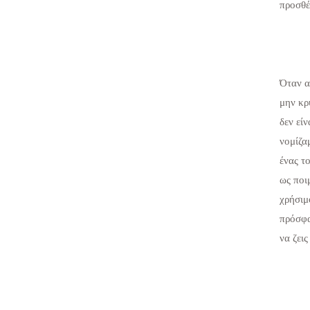
προσθέ
Όταν α
μην κρ
δεν είν
νομίζα
ένας τ
ως ποι
χρήσιμ
πρόσφα
να ζει