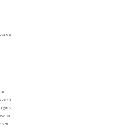
ναι στη
ναι
αντικό
 έχουν
 όνομα
υ και