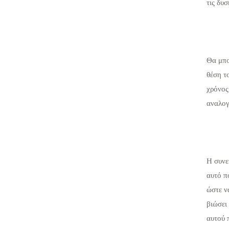
τις δυσ
Θα μπο
θέση το
χρόνος
αναλογ
Η συνε
αυτό π
ώστε ν
βιώσει
αυτού 