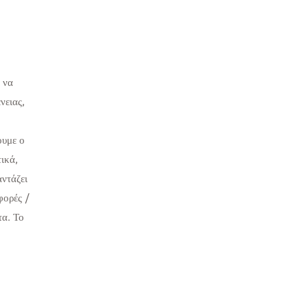
 να
νειας,
ουμε ο
τικά,
αντάζει
φορές /
τα. Το