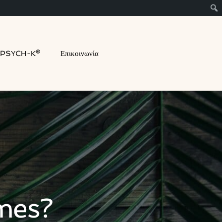
PSYCH-K®
Επικοινωνία
imes?