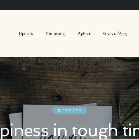
Προφίλ
Υπηρεσίες
Άρθρα
Συνεντεύξεις
OPINIONS
iness in tough t