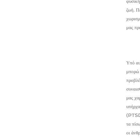
φυσική
ζωή. Π
χωρισμ
μας πρ
Υπό αυ
μπορώ 
προβλέ
συναισ
μας χα
υπήρχα
(PTSD)
τα πίσ
οι άνθ