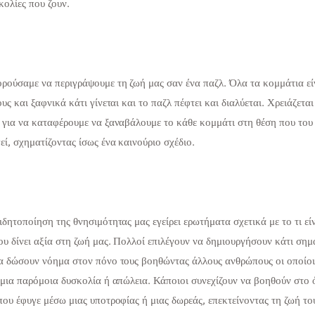
κολίες που ζουν.
ρούσαμε να περιγράψουμε τη ζωή μας σαν ένα παζλ. Όλα τα κομμάτια εί
υς και ξαφνικά κάτι γίνεται και το παζλ πέφτει και διαλύεται. Χρειάζεται
 για να καταφέρουμε να ξαναβάλουμε το κάθε κομμάτι στη θέση που του
εί, σχηματίζοντας ίσως ένα καινούριο σχέδιο.
ιδητοποίηση της θνησιμότητας μας εγείρει ερωτήματα σχετικά με το τι εί
ου δίνει αξία στη ζωή μας. Πολλοί επιλέγουν να δημιουργήσουν κάτι σημ
α δώσουν νόημα στον πόνο τους βοηθώντας άλλους ανθρώπους οι οποίοι
 μια παρόμοια δυσκολία ή απώλεια. Κάποιοι συνεχίζουν να βοηθούν στο
που έφυγε μέσω μιας υποτροφίας ή μιας δωρεάς, επεκτείνοντας τη ζωή το