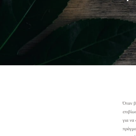
Όταν β
επιβίω
για να
πράγμα