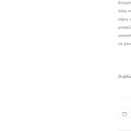
Επιτρέ
πίσω τ
εύρος τ
μπορού
συναισ
να μπο
Publi