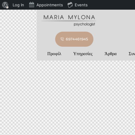
Log In
Appointments
Events
6974461945
Προφίλ
Υπηρεσίες
Άρθρα
Συν